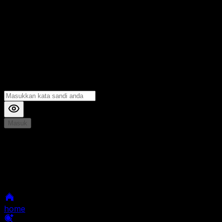
Masuk
*
Jika Anda mengalami Kesulitan saat login, Silahkan
hubungi kami di Live Chat untuk Membantu anda
selanjutnya
home