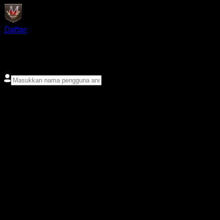
Daftar
login
Nama pengguna
Kata sandi