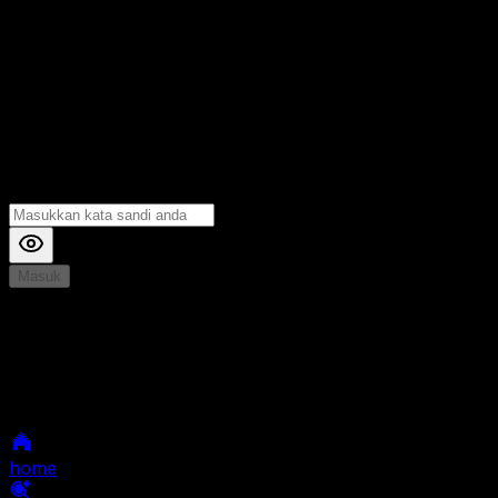
Masuk
*
Jika Anda mengalami Kesulitan saat login, Silahkan
hubungi kami di Live Chat untuk Membantu anda
selanjutnya
home