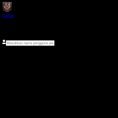
Daftar
login
Nama pengguna
Kata sandi