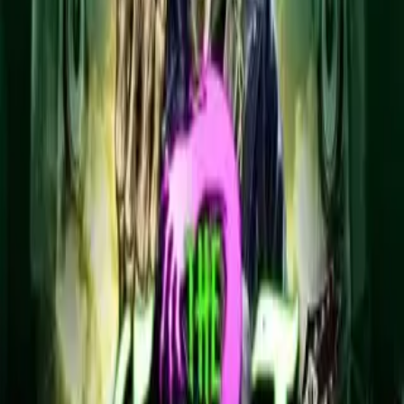
privasi dan kecepatan akses di setiap sesi permainan.
MAPSTOTO: Daftar Slot Server
Thailand Gacor Paling Mudah
Ingin merasakan sensasi
server luar negeri
? Segera
lakukan daftar slot server thailand di MAPSTOTO hari ini
juga. Proses pendaftaran sangat singkat, hanya
membutuhkan waktu kurang dari 2 menit untuk
mengaktifkan akun VIP Anda. Nikmati fitur situs thailand
paling gacor yang telah dioptimasi untuk memberikan
performa maksimal, baik saat diakses melalui perangkat
mobile Android maupun iOS tanpa kendala teknis.