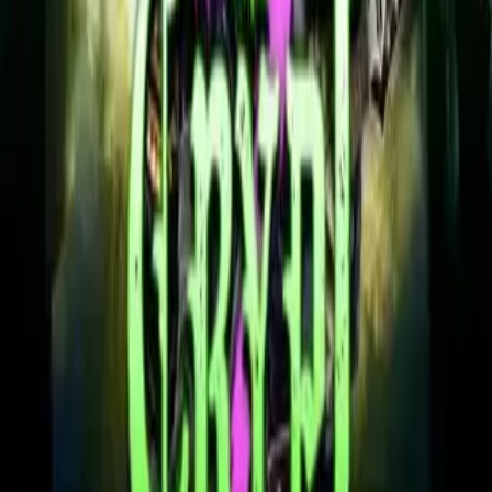
Link Alternatif MAPSTOTO: Update
Server Thailand Terbaru 2026
Kami selalu memperbarui sistem kami untuk menjaga
predikat sebagai
slot server thailand
gacor nomor satu di
Indonesia. Melalui link alternatif MAPSTOTO, Anda akan
mendapatkan pembaruan server secara berkala yang
disesuaikan dengan teknologi terbaru tahun 2026.
Kecepatan server kami telah teruji, memastikan transisi
antar permainan berjalan mulus sehingga MAPSTOTO
tetap menjadi platform paling andal di kelasnya.
MAPSTOTO Situs Thailand Paling
Gacor dengan Layanan 24 Jam