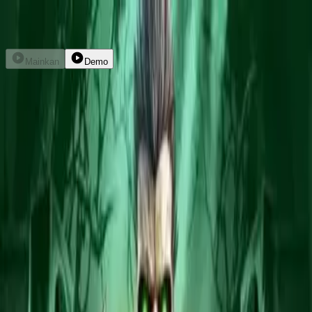
Daftar
Masuk
Mainkan
Demo
The Crypt 2
nolimitcity
kembali
MAPSTOTO: Slot Server
Thailand Gacor & Situs
Thailand Paling Gacor
Selamat datang di
MAPSTOTO
, gerbang utama menuju
pengalaman bermain internasional dengan sistem slot
server thailand gacor paling mutakhir. Kami
menyediakan infrastruktur server luar negeri yang stabil