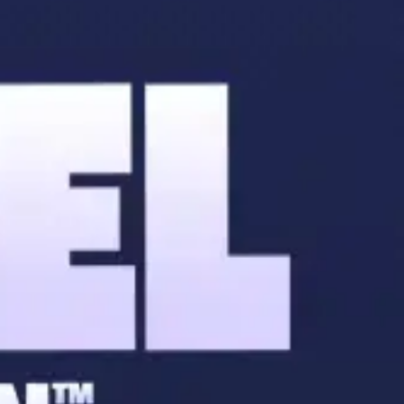
resmi MAPSTOTO. Kami memberikan jaminan akses login yang
slot thailand yang paling direkomendasikan bagi mereka
. Proses pendaftaran sangat singkat, hanya membutuhkan
dioptimasi untuk memberikan performa maksimal, baik saat