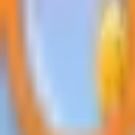
MAPSTOTO: Slot Server Thai
Selamat datang di
MAPSTOTO
, gerbang utama menuju pe
infrastruktur server luar negeri yang stabil dan respon
keamanan data 100%, menjadikannya pilihan favorit bagi p
Situs Slot Server Thailand Asli: Log
Jangan terjebak dengan situs tiruan. Pastikan Anda hany
aman dan bebas dari nawala atau blokir internet positif.
yang mengutamakan privasi dan kecepatan akses di setiap