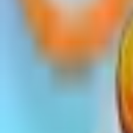
MAPSTOTO: Daftar Slot Server Thail
Ingin merasakan sensasi
server luar negeri
? Segera lakuk
waktu kurang dari 2 menit untuk mengaktifkan akun VIP An
diakses melalui perangkat mobile Android maupun iOS tan
Link Alternatif MAPSTOTO: Update Se
Kami selalu memperbarui sistem kami untuk menjaga pred
mendapatkan pembaruan server secara berkala yang disesu