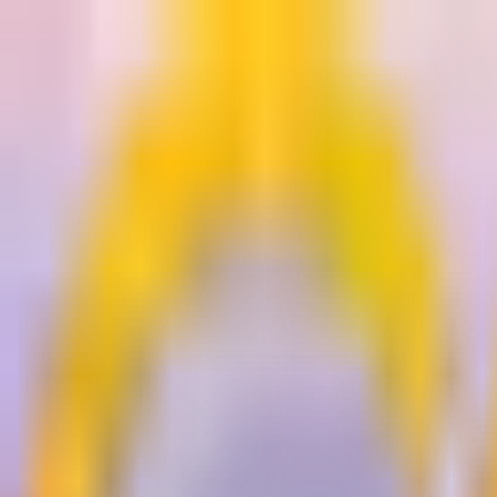
Daftar
Masuk
casino
Cari Permainan
fire in the hole 3
tombstone rip
lightning roulette
clash of clans super rich
mines+
crash game
for you
slot
live casino
4
arcade
fishing
2603
635
104
21
Provider :
All
Fishing God
Spade Gaming
Fishing War
Spade Gaming
Alien Hunter
Spade Gaming