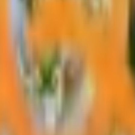
land Gacor & Situs Thailand
ngalaman bermain internasional dengan sistem slot server 
sif untuk memastikan kenyamanan Anda. Sebagai situs thai
encari server Thailand asli di tahun 2026.
in MAPSTOTO Bebas Blokir
a mengakses situs slot server thailand asli melalui link 
 Dengan enkripsi tingkat tinggi, MAPSTOTO menjadi bandar 
 sesi permainan.