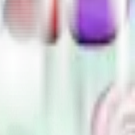
gat singkat, hanya membutuhkan waktu kurang dari 2 menit untuk
aat diakses melalui perangkat mobile Android maupun iOS tanpa
ernatif MAPSTOTO, Anda akan mendapatkan pembaruan server secara
erjalan mulus sehingga MAPSTOTO tetap menjadi platform paling andal