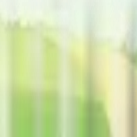
 dengan Layanan 24 Jam
enawarkan sistem yang canggih, tetapi juga layanan pelanggan yang s
apatkan prioritas layanan maksimal. Bergabunglah sekarang di MAPSTOT