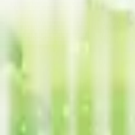
MAPSTOTO Situs Thailand Paling Gacor
Sebagai bandar slot thailand profesional, MAPSTOTO tidak hanya m
bergabung melalui daftar slot server thailand resmi kami akan mend
paling
gacor
dengan sistem pembayaran tercepat.
Lihat Semua
home
explore
promo
dompet
livechat